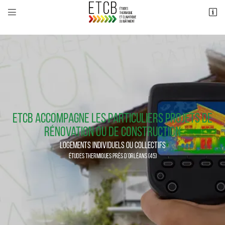
RE 2020


111 Bd Duhamel du Monceau
45160 Olivet
02 38 25 33 91
ETCB accompagne les particuliers
Projets de
rénovation ou de construction
LOGEMENTS INDIVIDUELS OU COLLECTIFS
Adresse email de réception

ÉTUDES THERMIQUES PRÈS D’ORLÉANS (45)
Code Captcha

Rafraîchir le captcha

En cochant cette case, vous consentez à recevoir nos propositions commerciales à