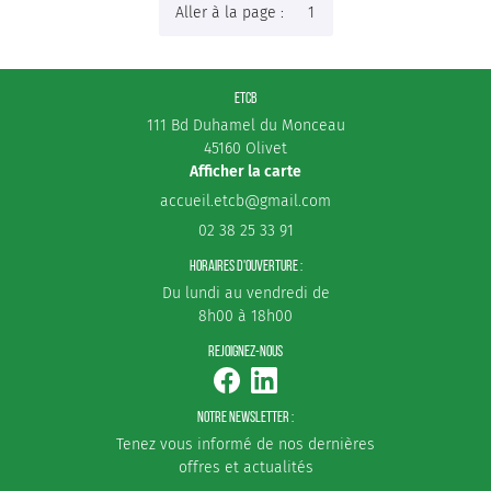
Aller à la page :
AVIS
DÉPOSER MON ORD
ACTUALITÉS
ETCB
RESTEZ INFORMÉS
111 Bd Duhamel du Monceau
CONTACT
45160 Olivet
INSCRIPTION NEWS
Afficher la carte
02 38 25 33 91
HORAIRES D'OUVERTURE :
Du lundi au vendredi de
8h00 à 18h00
REJOIGNEZ-NOUS
NOTRE NEWSLETTER :
Tenez vous informé de nos dernières
offres et actualités